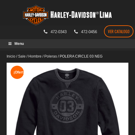
VER CATALOGO
472-0343
472-0456
Skip
Menu
to
content
Inicio
/
Sale
/
Hombre
/
Poleras
/
POLERA CIRCLE 03 NEG
¡Oferta!