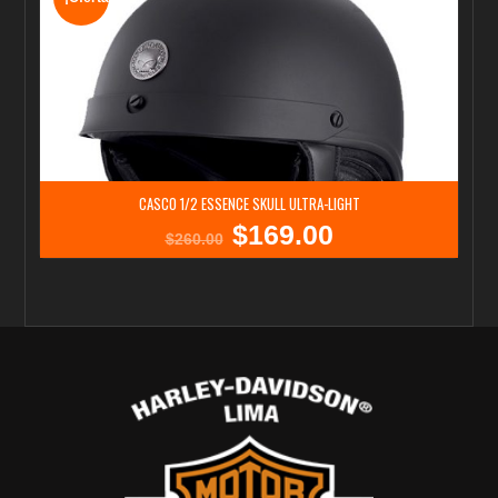
CASCO 1/2 ESSENCE SKULL ULTRA-LIGHT
$
169.00
El
El
$
260.00
precio
precio
original
actual
era:
es:
$260.00.
$169.00.