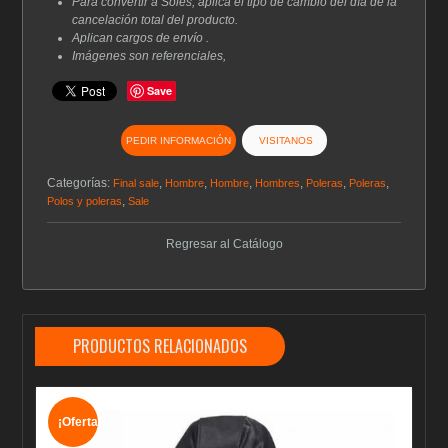
Para convertir a Soles, aplica el tipo de cambio del día de la
cancelación total del producto.
Aplican cargos de envío .
Imágenes son referenciales,
Save
PEDIR INFORMACIÓN
VISITANOS
Categorías:
,
,
,
,
,
,
Final sale
Hombre
Hombre
Hombres
Poleras
Poleras
,
Polos y poleras
Sale
Regresar al Catálogo
PRODUCTOS RELACIONADOS
¡Oferta!