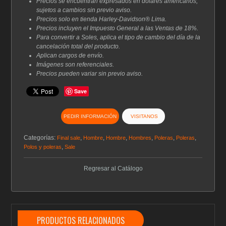
Precios se encuentran expresados en dólares americanos,
sujetos a cambios sin previo aviso.
Precios solo en tienda Harley-Davidson® Lima.
Precios incluyen el Impuesto General a las Ventas de 18%.
Para convertir a Soles, aplica el tipo de cambio del día de la
cancelación total del producto.
Aplican cargos de envío.
Imágenes son referenciales.
Precios pueden variar sin previo aviso.
Save
PEDIR INFORMACIÓN
VISITANOS
Categorías:
,
,
,
,
,
,
Final sale
Hombre
Hombre
Hombres
Poleras
Poleras
,
Polos y poleras
Sale
Regresar al Catálogo
PRODUCTOS RELACIONADOS