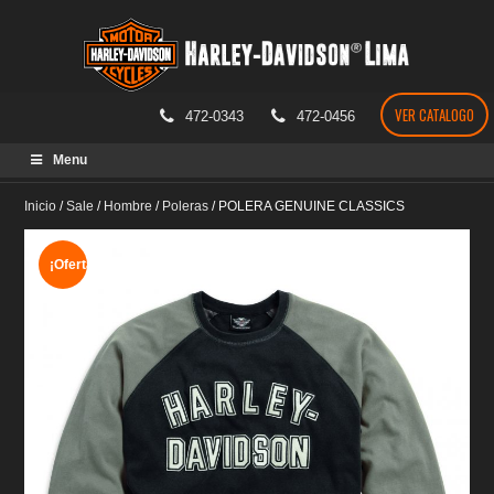
VER CATALOGO
472-0343
472-0456
Skip
Menu
to
content
Inicio
/
Sale
/
Hombre
/
Poleras
/
POLERA GENUINE CLASSICS
¡Oferta!