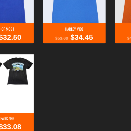
 OF MOST
HARLEY VIBE
$
32.50
$
34.45
l
El
El
El
$
53.00
$
recio
precio
precio
precio
riginal
actual
original
actual
ra:
es:
era:
es:
$50.00.
$32.50.
$53.00.
$34.45.
EADS NEG
$
33.08
l
El