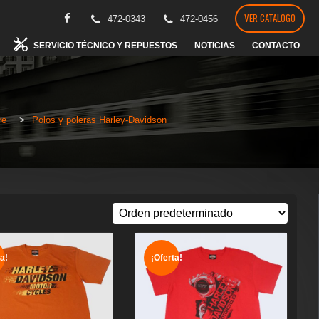
VER CATALOGO
472-0343
472-0456
SERVICIO TÉCNICO Y REPUESTOS
NOTICIAS
CONTACTO
re
>
Polos y poleras Harley-Davidson
a!
¡Oferta!