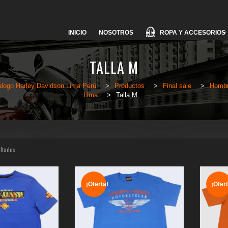
Skip
ROPA Y ACCESORIOS
INICIO
NOSOTROS
to
content
TALLA M
alogo Harley Davidson Lima Perú
>
Productos
>
Final sale
>
Homb
Lima
>
Talla M
ultados
¡Oferta!
¡Ofert