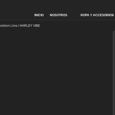
INICIO
NOSOTROS
ROPA Y ACCESORIOS
Skip
to
content
avidson Lima
/
HARLEY VIBE