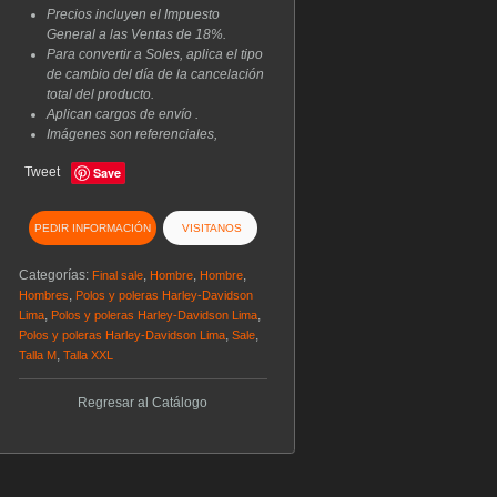
Precios incluyen el Impuesto
General a las Ventas de 18%.
Para convertir a Soles, aplica el tipo
de cambio del día de la cancelación
total del producto.
Aplican cargos de envío .
Imágenes son referenciales,
Tweet
Save
PEDIR INFORMACIÓN
VISITANOS
Categorías:
,
,
,
Final sale
Hombre
Hombre
,
Hombres
Polos y poleras Harley-Davidson
,
,
Lima
Polos y poleras Harley-Davidson Lima
,
,
Polos y poleras Harley-Davidson Lima
Sale
,
Talla M
Talla XXL
Regresar al Catálogo