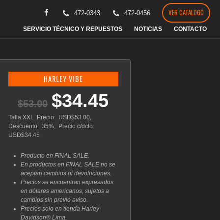
VER CATALOGO
472-0343
472-0456
SERVICIO TÉCNICO Y REPUESTOS
NOTICIAS
CONTACTO
HARLEY VIBE
$
34.45
El
El
$
53.00
precio
precio
original
actual
Talla XXL Precio: USD$53.00,
era:
es:
Descuento: 35%, Precio c/dcto:
$53.00.
$34.45.
USD$34.45
Producto en FINAL SALE.
En productos en FINAL SALE no se
aceptan cambios ni devoluciones.
Precios se encuentran expresados
en dólares americanos, sujetos a
cambios sin previo aviso.
Precios solo en tienda Harley-
Davidson® Lima.