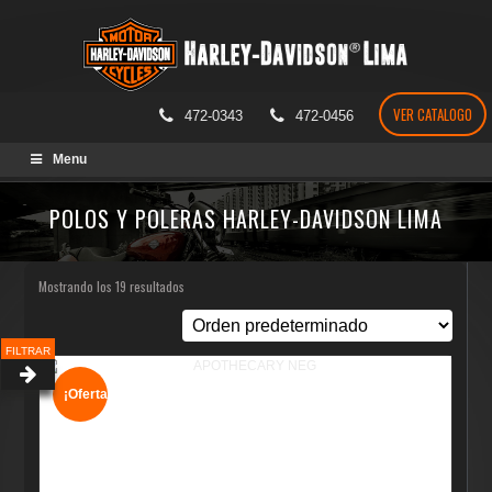
VER CATALOGO
472-0343
472-0456
Skip
Menu
to
content
POLOS Y POLERAS HARLEY-DAVIDSON LIMA
Mostrando los 19 resultados
FILTRAR
¡Oferta!