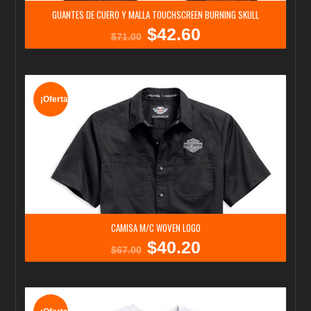
GUANTES DE CUERO Y MALLA TOUCHSCREEN BURNING SKULL
$
42.60
El
El
$
71.00
precio
precio
original
actual
era:
es:
$71.00.
$42.60.
¡Oferta!
CAMISA M/C WOVEN LOGO
$
40.20
El
El
$
67.00
precio
precio
original
actual
era:
es:
$67.00.
$40.20.