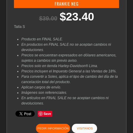
FRANKIE NEG
$
23.40
El
El
$
39.00
precio
precio
original
actual
Talla S
era:
es:
$39.00.
$23.40.
Producto en FINAL SALE.
En productos en FINAL SALE no se aceptan cambios ni
devoluciones.
Precios se encuentran expresados en dólares americanos,
sujetos a cambios sin previo aviso.
Precios solo en tienda Harley-Davidson® Lima.
Precios incluyen el Impuesto General a las Ventas de 18%.
Para convertir a Soles, aplica el tipo de cambio del día de la
cancelación total del producto.
Aplican cargos de envío.
Imágenes son referenciales.
En artículos en FINAL SALE no se aceptan cambios ni
devoluciones.
Save
PEDIR INFORMACIÓN
VISITANOS