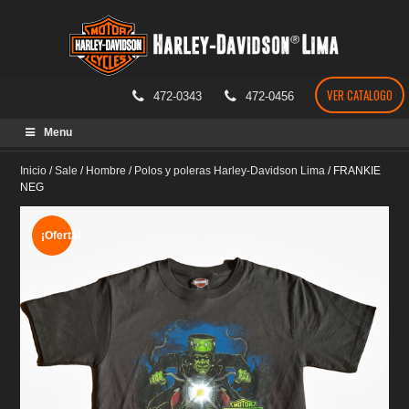
VER CATALOGO
472-0343
472-0456
Skip
Menu
to
content
Inicio
/
Sale
/
Hombre
/
Polos y poleras Harley-Davidson Lima
/
FRANKIE
NEG
¡Oferta!