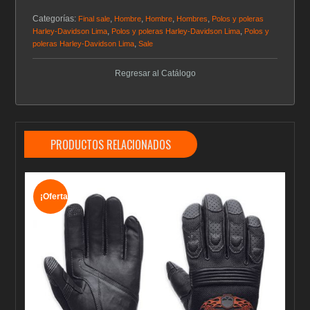
Categorías:
,
,
,
,
Final sale
Hombre
Hombre
Hombres
Polos y poleras
,
,
Harley-Davidson Lima
Polos y poleras Harley-Davidson Lima
Polos y
,
poleras Harley-Davidson Lima
Sale
Regresar al Catálogo
PRODUCTOS RELACIONADOS
¡Oferta!