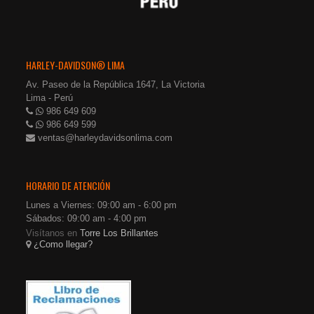
HARLEY-DAVIDSON® LIMA
Av. Paseo de la República 1647, La Victoria
Lima - Perú
986 649 609
986 649 599
ventas@harleydavidsonlima.com
HORARIO DE ATENCIÓN
Lunes a Viernes: 09:00 am - 6:00 pm
Sábados: 09:00 am - 4:00 pm
Visítanos en
Torre Los Brillantes
¿Como llegar?