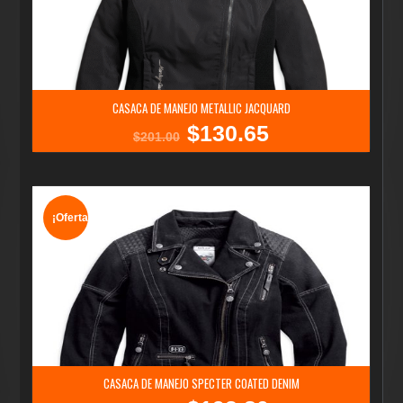
CASACA DE MANEJO METALLIC JACQUARD
$
130.65
El
El
$
201.00
precio
precio
original
actual
era:
es:
$201.00.
$130.65.
¡Oferta!
CASACA DE MANEJO SPECTER COATED DENIM