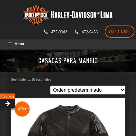
VER CATALOGO
472-0343
472-0456
Skip
Menu
to
content
CASACAS PARA MANEJO
Mostrando los 10 resultados
FILTRAR
¡Oferta!