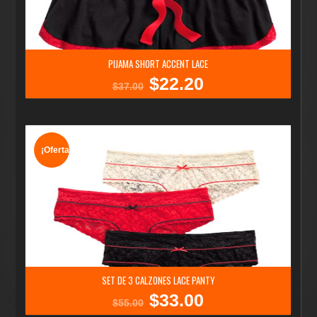
PIJAMA SHORT ACCENT LACE
$
22.20
El
El
$
37.00
precio
precio
original
actual
era:
es:
$37.00.
$22.20.
¡Oferta!
SET DE 3 CALZONES LACE PANTY
$
33.00
El
El
$
55.00
precio
precio