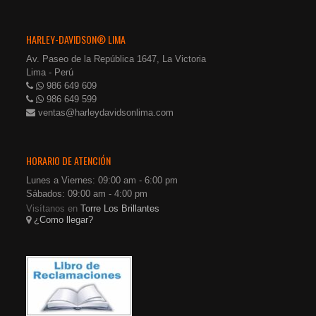
HARLEY-DAVIDSON® LIMA
Av. Paseo de la República 1647, La Victoria
Lima - Perú
986 649 609
986 649 599
ventas@harleydavidsonlima.com
HORARIO DE ATENCIÓN
Lunes a Viernes: 09:00 am - 6:00 pm
Sábados: 09:00 am - 4:00 pm
Visítanos en
Torre Los Brillantes
¿Como llegar?