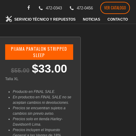
VER CATALOGO
472-0343
472-0456
SERVICIO TÉCNICO Y REPUESTOS
NOTICIAS
CONTACTO
PIJAMA PANTALON STRIPPED
SLEEP
$
33.00
El
El
$
55.00
precio
precio
original
actual
Talla XL
era:
es:
$55.00.
$33.00.
Producto en FINAL SALE.
En productos en FINAL SALE no se
aceptan cambios ni devoluciones.
Precios se encuentran sujetos a
cambios sin previo aviso.
Precios solo en tienda Harley-
Davidson® Lima.
Precios incluyen el Impuesto
General a las Ventas de 18%.