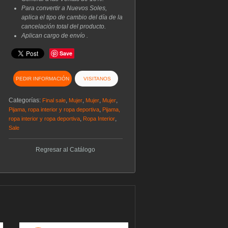
Para convertir a Nuevos Soles,
aplica el tipo de cambio del día de la
cancelación total del producto.
Aplican cargo de envío .
Save
PEDIR INFORMACIÓN
VISITANOS
Categorías:
,
,
,
,
Final sale
Mujer
Mujer
Mujer
,
Pijama, ropa interior y ropa deportiva
Pijama,
,
,
ropa interior y ropa deportiva
Ropa Interior
Sale
Regresar al Catálogo