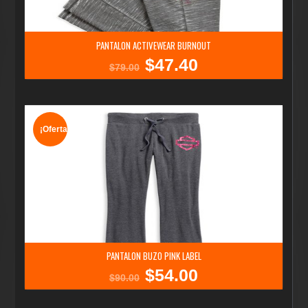
PANTALON ACTIVEWEAR BURNOUT
$
47.40
El
El
$
79.00
precio
precio
original
actual
era:
es:
$79.00.
$47.40.
¡Oferta!
PANTALON BUZO PINK LABEL
$
54.00
El
El
$
90.00
precio
precio
original
actual