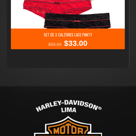
SET DE 3 CALZONES LACE PANTY
$
33.00
El
El
$
55.00
precio
precio
original
actual
era:
es:
$55.00.
$33.00.