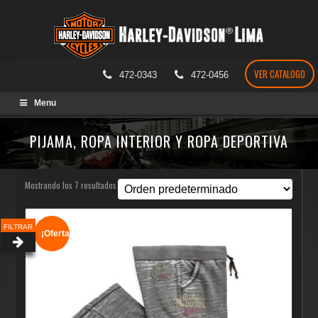
VER CATALOGO
472-0343
472-0456
Skip
Menu
to
content
PIJAMA, ROPA INTERIOR Y ROPA DEPORTIVA
Mostrando los 7 resultados
FILTRAR
¡Oferta!