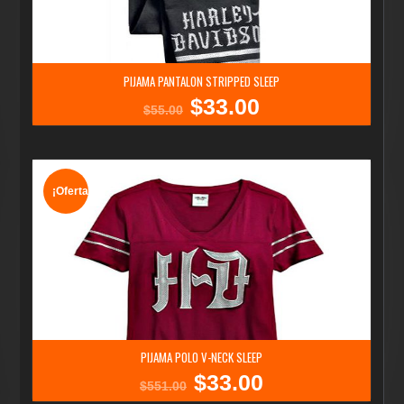
PIJAMA PANTALON STRIPPED SLEEP
$
33.00
El
El
$
55.00
precio
precio
original
actual
era:
es:
$55.00.
$33.00.
¡Oferta!
PIJAMA POLO V-NECK SLEEP
$
33.00
El
El
$
551.00
precio
precio