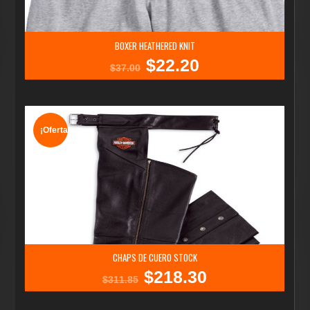
BOXER HEATHERED KNIT
$
22.20
El
El
$
37.00
precio
precio
original
actual
era:
es:
$37.00.
$22.20.
¡Oferta!
CHAPS DE CUERO STOCK
$
218.30
El
El
$
311.85
precio
precio
original
actual