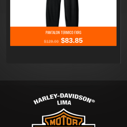
PANTALON TERMICO FXRG
$
83.85
El
El
$
129.00
precio
precio
original
actual
era:
es:
$129.00.
$83.85.