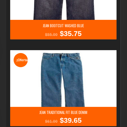
JEAN BOOTCUT WASHED BLUE
$
35.75
El
El
$
55.00
precio
precio
original
actual
era:
es:
$55.00.
$35.75.
¡Oferta!
JEAN TRADITIONAL FIT BLUE DENIM
$
39.65
El
El
$
61.00
precio
precio