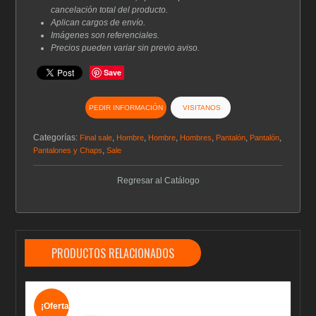
cancelación total del producto.
Aplican cargos de envío.
Imágenes son referenciales.
Precios pueden variar sin previo aviso.
Save
PEDIR INFORMACIÓN
VISITANOS
Categorías:
,
,
,
,
,
,
Final sale
Hombre
Hombre
Hombres
Pantalón
Pantalón
,
Pantalones y Chaps
Sale
Regresar al Catálogo
PRODUCTOS RELACIONADOS
¡Oferta!