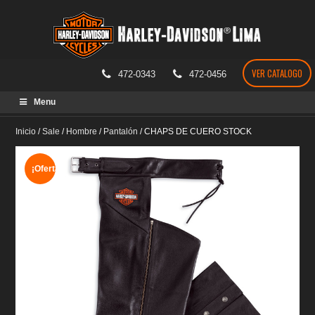
VER CATALOGO
472-0343
472-0456
Skip
Menu
to
content
Inicio
/
Sale
/
Hombre
/
Pantalón
/
CHAPS DE CUERO STOCK
¡Oferta!