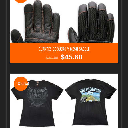
GUANTES DE CUERO Y MESH SADDLE
$
45.60
El
El
$
76.00
precio
precio
original
actual
era:
es:
$76.00.
$45.60.
¡Oferta!