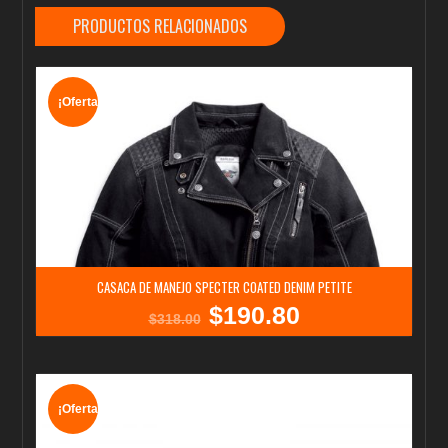
PRODUCTOS RELACIONADOS
¡Oferta!
CASACA DE MANEJO SPECTER COATED DENIM PETITE
$
190.80
El
El
$
318.00
precio
precio
original
actual
era:
es:
$318.00.
$190.80.
¡Oferta!