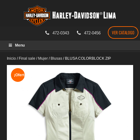
VER CATALOGO
472-0343
472-0456
Skip
Menu
to
content
Inicio
/
Final sale
/
Mujer
/
Blusas
/
BLUSA COLORBLOCK ZIP
¡Oferta!