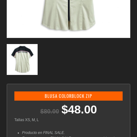
BLUSA COLORBLOCK ZIP
$
48.00
El
El
$
80.00
precio
precio
original
actual
Tallas XS, M, L
era:
es:
$80.00.
$48.00.
Producto en FINAL SALE.