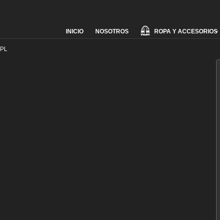
Skip
ROPA Y ACCESORIOS
INICIO
NOSOTROS
to
content
/PL