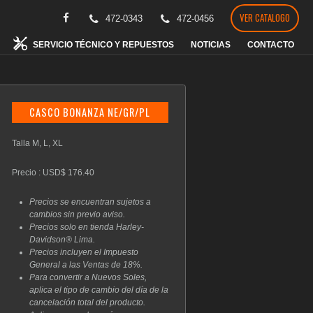
VER CATALOGO
472-0343
472-0456
SERVICIO TÉCNICO Y REPUESTOS
NOTICIAS
CONTACTO
CASCO BONANZA NE/GR/PL
Talla M, L, XL
Precio : USD$ 176.40
Precios se encuentran sujetos a
cambios sin previo aviso.
Precios solo en tienda Harley-
Davidson® Lima.
Precios incluyen el Impuesto
General a las Ventas de 18%.
Para convertir a Nuevos Soles,
aplica el tipo de cambio del día de la
cancelación total del producto.