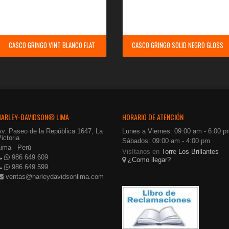
CASCO GRINGO VINT BLANCO FLAT
CASCO GRINGO SOLID NEGRO GLOSS
HARLEY-DAVIDSON® LIMA
HORARIO DE ATENCIÓN
Av. Paseo de la República 1647, La
Lunes a Viernes: 09:00 am - 6:00 p
ictoria
Sábados: 09:00 am - 4:00 pm
Lima - Perú
Visítanos en
Torre Los Brillantes
986 649 609
¿Como llegar?
986 649 599
ventas@harleydavidsonlima.com