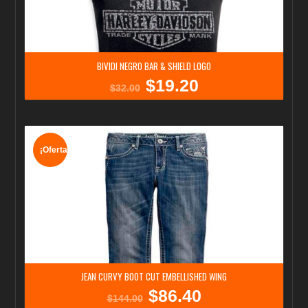
BIVIDI NEGRO BAR & SHIELD LOGO
$
19.20
El
El
$
32.00
precio
precio
original
actual
era:
es:
$32.00.
$19.20.
¡Oferta!
JEAN CURVY BOOT CUT EMBELLISHED WING
$
86.40
El
El
$
144.00
precio
precio