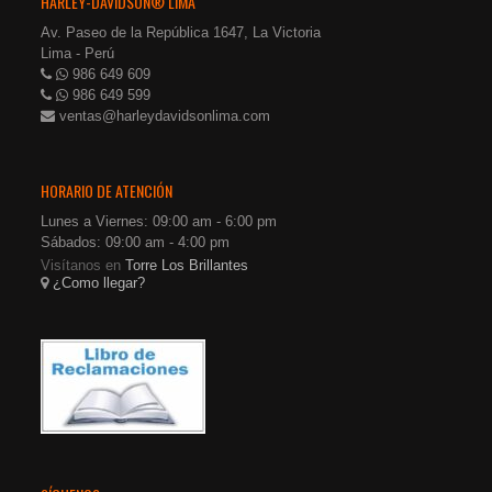
HARLEY-DAVIDSON® LIMA
Av. Paseo de la República 1647, La Victoria
Lima - Perú
986 649 609
986 649 599
ventas@harleydavidsonlima.com
HORARIO DE ATENCIÓN
Lunes a Viernes: 09:00 am - 6:00 pm
Sábados: 09:00 am - 4:00 pm
Visítanos en
Torre Los Brillantes
¿Como llegar?