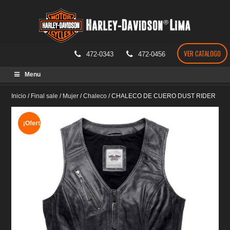
VER CATALOGO
472-0343
472-0456
Skip
Menu
to
content
Inicio
/
Final sale
/
Mujer
/
Chaleco
/
CHALECO DE CUERO DUST RIDER
¡Oferta!