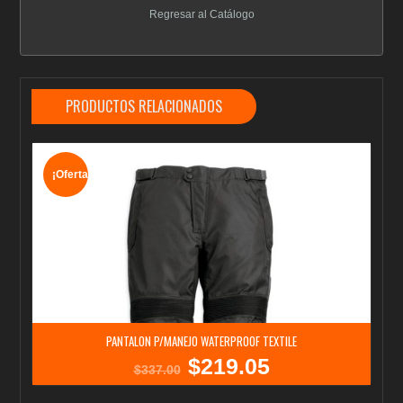
Regresar al Catálogo
PRODUCTOS RELACIONADOS
¡Oferta!
PANTALON P/MANEJO WATERPROOF TEXTILE
$
219.05
El
El
$
337.00
precio
precio
original
actual