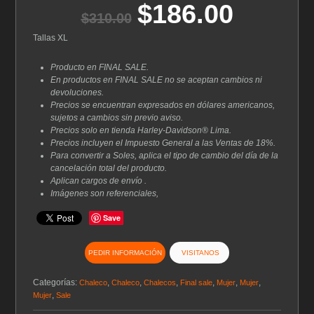
$
186.00
El
El
$
310.00
precio
precio
original
actual
Tallas XL
era:
es:
$310.00.
$186.00.
Producto en FINAL SALE.
En productos en FINAL SALE no se aceptan cambios ni
devoluciones.
Precios se encuentran expresados en dólares americanos,
sujetos a cambios sin previo aviso.
Precios solo en tienda Harley-Davidson® Lima.
Precios incluyen el Impuesto General a las Ventas de 18%.
Para convertir a Soles, aplica el tipo de cambio del día de la
cancelación total del producto.
Aplican cargos de envío .
Imágenes son referenciales,
Save
PEDIR INFORMACIÓN
VISITANOS
Categorías:
,
,
,
,
,
,
Chaleco
Chaleco
Chalecos
Final sale
Mujer
Mujer
,
Mujer
Sale