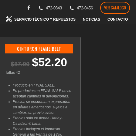
VER CATALOGO
472-0343
472-0456
SERVICIO TÉCNICO Y REPUESTOS
NOTICIAS
CONTACTO
CINTURON FLAME BELT
$
52.20
El
El
$
87.00
precio
precio
original
actual
Tallas 42
era:
es:
$87.00.
$52.20.
Producto en FINAL SALE.
En productos en FINAL SALE no se
aceptan cambios ni devoluciones.
Precios se encuentran expresados
en dólares americanos, sujetos a
cambios sin previo aviso.
Precios solo en tienda Harley-
Davidson® Lima.
Precios incluyen el Impuesto
General a las Ventas de 18%.