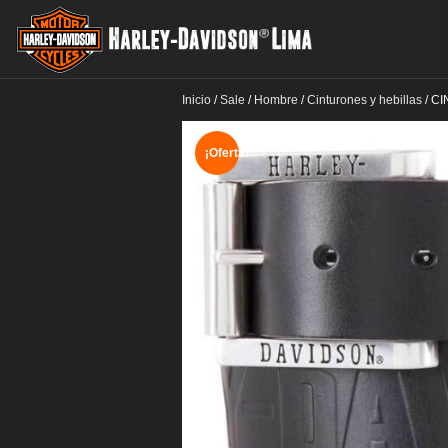
Inicio
/
Sale
/
Hombre
/
Cinturones y hebillas
/
CI
¡Oferta!