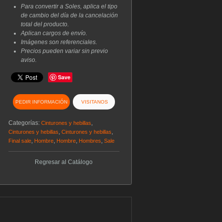
Para convertir a Soles, aplica el tipo
de cambio del día de la cancelación
total del producto.
Aplican cargos de envío.
Imágenes son referenciales.
Precios pueden variar sin previo
aviso.
Save
PEDIR INFORMACIÓN
VISITANOS
Categorías:
,
Cinturones y hebillas
,
,
Cinturones y hebillas
Cinturones y hebillas
,
,
,
,
Final sale
Hombre
Hombre
Hombres
Sale
Regresar al Catálogo