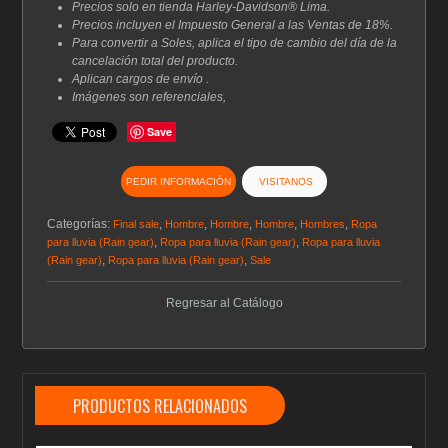
Precios solo en tienda Harley-Davidson® Lima.
Precios incluyen el Impuesto General a las Ventas de 18%.
Para convertir a Soles, aplica el tipo de cambio del día de la
cancelación total del producto.
Aplican cargos de envío .
Imágenes son referenciales,
Save
PEDIR INFORMACIÓN
VISITANOS
Categorías:
,
,
,
,
,
Final sale
Hombre
Hombre
Hombre
Hombres
Ropa
,
,
para lluvia (Rain gear)
Ropa para lluvia (Rain gear)
Ropa para lluvia
,
,
(Rain gear)
Ropa para lluvia (Rain gear)
Sale
Regresar al Catálogo
PRODUCTOS RELACIONADOS