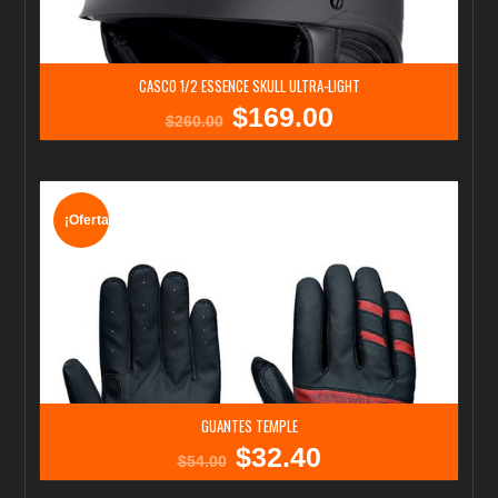
CASCO 1/2 ESSENCE SKULL ULTRA-LIGHT
$
169.00
El
El
$
260.00
precio
precio
original
actual
era:
es:
$260.00.
$169.00.
¡Oferta!
GUANTES TEMPLE
$
32.40
El
El
$
54.00
precio
precio
original
actual