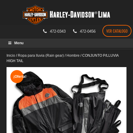
VER CATALOGO
472-0343
472-0456
Skip
Menu
to
content
Inicio
/
Ropa para lluvia (Rain gear)
/
Hombre
/
CONJUNTO P/LLUVIA
HIGH TAIL
¡Oferta!