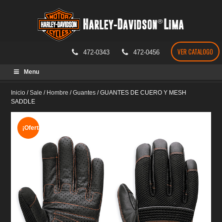
VER CATALOGO
472-0343
472-0456
Skip
Menu
to
content
Inicio
/
Sale
/
Hombre
/
Guantes
/
GUANTES DE CUERO Y MESH
SADDLE
¡Oferta!