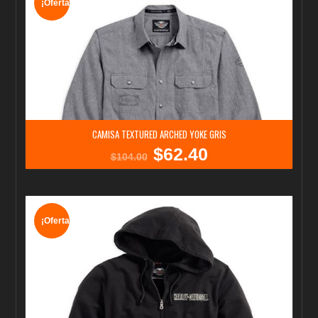
¡Oferta!
CAMISA TEXTURED ARCHED YOKE GRIS
$
62.40
El
El
$
104.00
precio
precio
original
actual
era:
es:
$104.00.
$62.40.
¡Oferta!