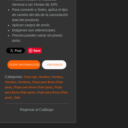
General a las Ventas de 18%.
Para convertir a Soles, aplica el tipo
de cambio del día de la cancelación
total del producto.
Aplican cargos de envío.
Imágenes son referenciales.
Precios pueden variar sin previo
aviso.
Save
PEDIR INFORMACIÓN
VISITANOS
Categorías:
,
,
,
Final sale
Hombre
Hombre
,
,
Hombre
Hombres
Ropa para lluvia (Rain
,
,
gear)
Ropa para lluvia (Rain gear)
Ropa
,
para lluvia (Rain gear)
Ropa para lluvia (Rain
,
gear)
Sale
Regresar al Catálogo