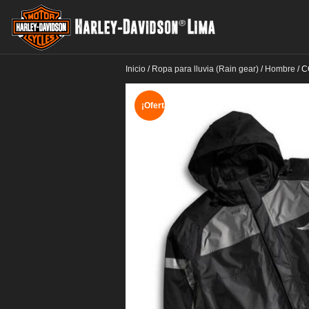
Inicio
/
Ropa para lluvia (Rain gear)
/
Hombre
/
C
¡Oferta!