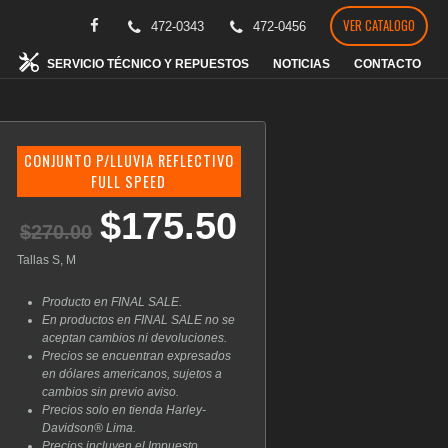
VER CATALOGO
472-0343
472-0456
SERVICIO TÉCNICO Y REPUESTOS
NOTICIAS
CONTACTO
CONJUNTO P/LLUVIA REFLECTIVO
FULL SPEED
$
175.50
El
El
$
270.00
precio
precio
original
actual
Tallas S, M
era:
es:
$270.00.
$175.50.
Producto en FINAL SALE.
En productos en FINAL SALE no se
aceptan cambios ni devoluciones.
Precios se encuentran expresados
en dólares americanos, sujetos a
cambios sin previo aviso.
Precios solo en tienda Harley-
Davidson® Lima.
Precios incluyen el Impuesto