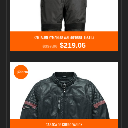
PANTALON P/MANEJO WATERPROOF TEXTILE
$
219.05
El
El
$
337.00
precio
precio
original
actual
era:
es:
$337.00.
$219.05.
¡Oferta!
CASACA DE CUERO VARICK