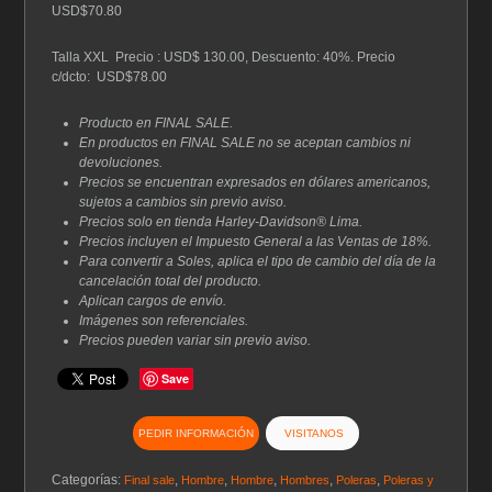
era:
es:
USD$70.80
$118.00.
$70.80.
Talla XXL Precio : USD$ 130.00, Descuento: 40%. Precio
c/dcto: USD$78.00
Producto en FINAL SALE.
En productos en FINAL SALE no se aceptan cambios ni
devoluciones.
Precios se encuentran expresados en dólares americanos,
sujetos a cambios sin previo aviso.
Precios solo en tienda Harley-Davidson® Lima.
Precios incluyen el Impuesto General a las Ventas de 18%.
Para convertir a Soles, aplica el tipo de cambio del día de la
cancelación total del producto.
Aplican cargos de envío.
Imágenes son referenciales.
Precios pueden variar sin previo aviso.
Save
PEDIR INFORMACIÓN
VISITANOS
Categorías:
,
,
,
,
,
Final sale
Hombre
Hombre
Hombres
Poleras
Poleras y