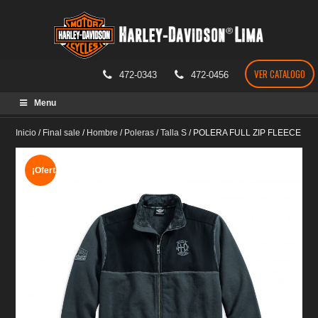
VER CATALOGO
472-0343
472-0456
Skip
Menu
to
content
Inicio
/
Final sale
/
Hombre
/
Poleras
/
Talla S
/
POLERA FULL ZIP FLEECE
¡Oferta!