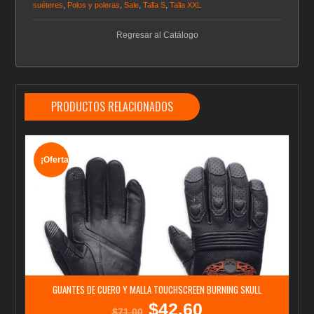
,
,
,
,
suéteres
Polos y poleras
Sale
Talla S
Talla XXL
Regresar al Catálogo
PRODUCTOS RELACIONADOS
¡Oferta!
GUANTES DE CUERO Y MALLA TOUCHSCREEN BURNING SKULL
$
42.60
El
El
$
71.00