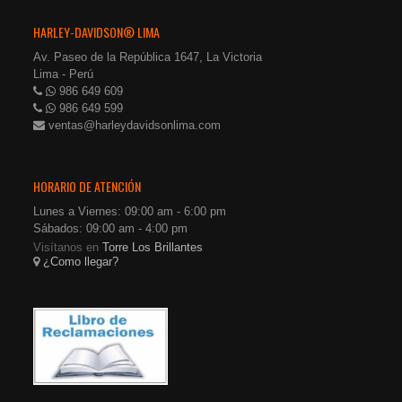
HARLEY-DAVIDSON® LIMA
Av. Paseo de la República 1647, La Victoria
Lima - Perú
986 649 609
986 649 599
ventas@harleydavidsonlima.com
HORARIO DE ATENCIÓN
Lunes a Viernes: 09:00 am - 6:00 pm
Sábados: 09:00 am - 4:00 pm
Visítanos en
Torre Los Brillantes
¿Como llegar?