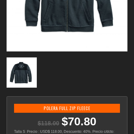
POLERA FULL ZIP FLEECE
$
70.80
El
El
$
118.00
precio
precio
original
actual
Talla S Precio : USD$ 118.00, Descuento: 40%. Precio c/dcto: