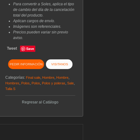
Para convertir a Soles, aplica el tipo
de cambio del día de la cancelación
total del producto.
Aplican cargos de envío.
Imágenes son referenciales.
Precios pueden variar sin previo
aviso.
Tweet
Save
PEDIR INFORMACIÓN
VISITANOS
Categorías:
,
,
,
Final sale
Hombre
Hombre
,
,
,
,
,
Hombres
Polos
Polos
Polos y poleras
Sale
Talla S
Regresar al Catálogo