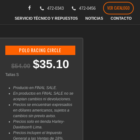
VER CATALOGO
472-0343
472-0456
SERVICIO TÉCNICO Y REPUESTOS
NOTICIAS
CONTACTO
POLO RACING CIRCLE
$
35.10
El
El
$
54.00
precio
precio
original
actual
Tallas S
era:
es:
$54.00.
$35.10.
Producto en FINAL SALE.
En productos en FINAL SALE no se
aceptan cambios ni devoluciones.
Precios se encuentran expresados
en dólares americanos, sujetos a
cambios sin previo aviso.
Precios solo en tienda Harley-
Davidson® Lima.
Precios incluyen el Impuesto
General a las Ventas de 18%.