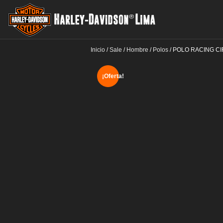
Inicio
/
Sale
/
Hombre
/
Polos
/
POLO RACING C
¡Oferta!