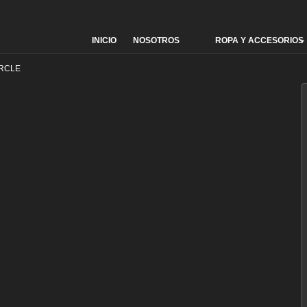
INICIO
NOSOTROS
ROPA Y ACCESORIOS
Skip
to
content
IRCLE