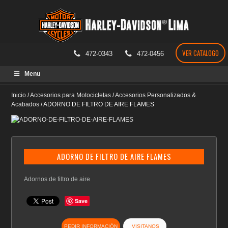
VER CATALOGO
472-0343
472-0456
Skip
Menu
to
content
Inicio
/
Accesorios para Motocicletas
/
Accesorios Personalizados &
Acabados
/
ADORNO DE FILTRO DE AIRE FLAMES
ADORNO DE FILTRO DE AIRE FLAMES
Adornos de filtro de aire
Save
PEDIR INFORMACIÓN
VISITANOS