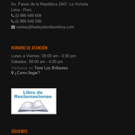
Av. Paseo de la República 1647, La Victoria
Lima - Perú
986 649 609
986 649 599
ventas@harleydavidsonlima.com
HORARIO DE ATENCIÓN
Lunes a Viernes: 09:00 am - 6:00 pm
Sábados: 09:00 am - 4:00 pm
Visítanos en
Torre Los Brillantes
¿Como llegar?
SÍGUENOS