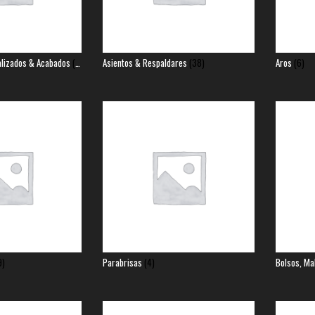
alizados & Acabados
(91)
Asientos & Respaldares
(38)
Aros
(6)
9)
Parabrisas
(4)
Bolsos, Ma