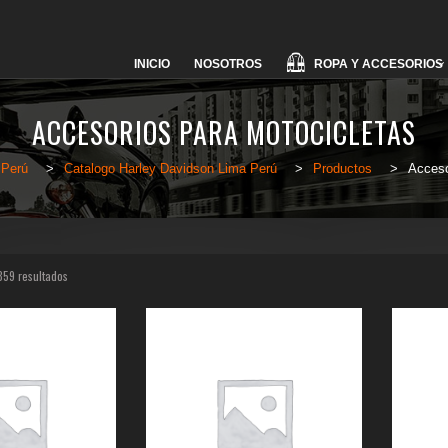
Skip
ROPA Y ACCESORIOS
INICIO
NOSOTROS
to
content
ACCESORIOS PARA MOTOCICLETAS
 Perú
>
Catalogo Harley Davidson Lima Perú
>
Productos
>
Acceso
359 resultados