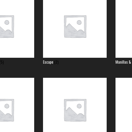
(5)
Escape
(2)
Manillas &