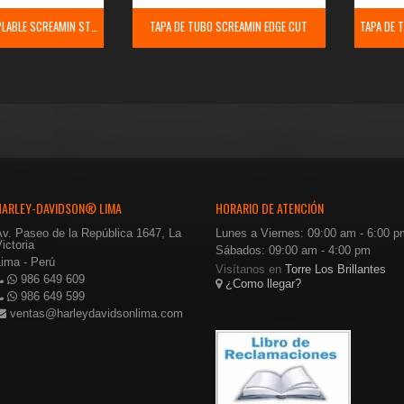
SILENCIADOR ACOPLABLE SCREAMIN STREET CANNON
TAPA DE TUBO SCREAMIN EDGE CUT
HARLEY-DAVIDSON® LIMA
HORARIO DE ATENCIÓN
Av. Paseo de la República 1647, La
Lunes a Viernes: 09:00 am - 6:00 p
ictoria
Sábados: 09:00 am - 4:00 pm
Lima - Perú
Visítanos en
Torre Los Brillantes
986 649 609
¿Como llegar?
986 649 599
ventas@harleydavidsonlima.com