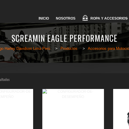
Skip
ROPA Y ACCESORIOS
INICIO
NOSOTROS
to
content
SCREAMIN EAGLE PERFORMANCE
go Harley Davidson Lima Perú
>
Productos
>
Accesorios para Motocic
ultados