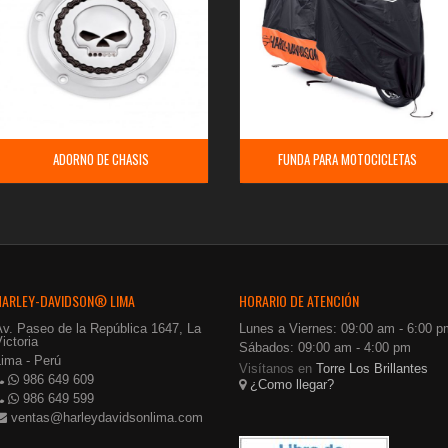
ADORNO DE CHASIS
FUNDA PARA MOTOCICLETAS
HARLEY-DAVIDSON® LIMA
HORARIO DE ATENCIÓN
Av. Paseo de la República 1647, La
Lunes a Viernes: 09:00 am - 6:00 p
ictoria
Sábados: 09:00 am - 4:00 pm
Lima - Perú
Visítanos en
Torre Los Brillantes
986 649 609
¿Como llegar?
986 649 599
ventas@harleydavidsonlima.com