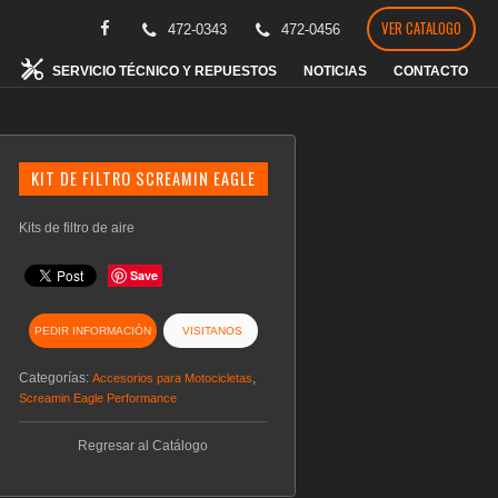
VER CATALOGO
472-0343
472-0456
SERVICIO TÉCNICO Y REPUESTOS
NOTICIAS
CONTACTO
KIT DE FILTRO SCREAMIN EAGLE
Kits de filtro de aire
Save
PEDIR INFORMACIÓN
VISITANOS
Categorías:
,
Accesorios para Motocicletas
Screamin Eagle Performance
Regresar al Catálogo