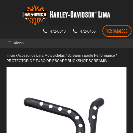
VER CATALOGO
472-0343
472-0456
Skip
Menu
to
content
Inicio
/
Accesorios para Motocicletas
/
Screamin Eagle Performance
/
PROTECTOR DE TUBO DE ESCAPE BUCKSHOT SCREAMIN