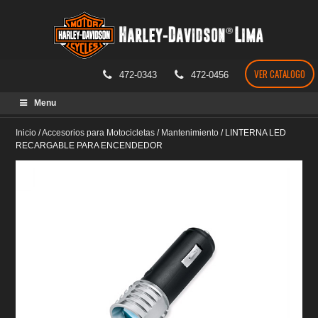
VER CATALOGO
472-0343
472-0456
Skip
Menu
to
content
Inicio
/
Accesorios para Motocicletas
/
Mantenimiento
/
LINTERNA LED
RECARGABLE PARA ENCENDEDOR