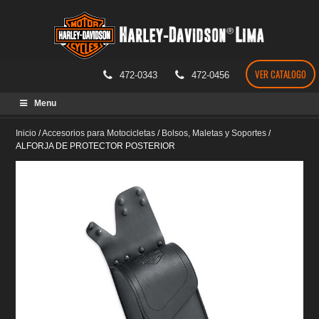
VER CATALOGO
472-0343
472-0456
Skip
Menu
to
content
Inicio
/
Accesorios para Motocicletas
/
Bolsos, Maletas y Soportes
/
ALFORJA DE PROTECTOR POSTERIOR