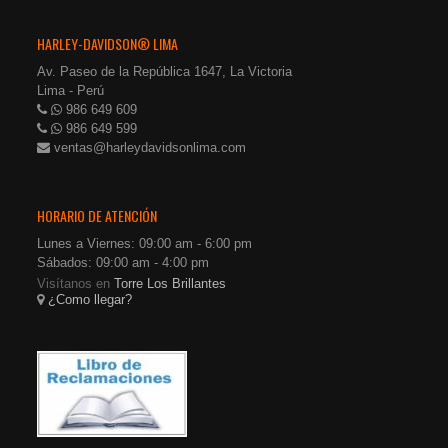
HARLEY-DAVIDSON® LIMA
Av. Paseo de la República 1647, La Victoria
Lima - Perú
986 649 609
986 649 599
ventas@harleydavidsonlima.com
HORARIO DE ATENCIÓN
Lunes a Viernes: 09:00 am - 6:00 pm
Sábados: 09:00 am - 4:00 pm
Visítanos en
Torre Los Brillantes
¿Como llegar?