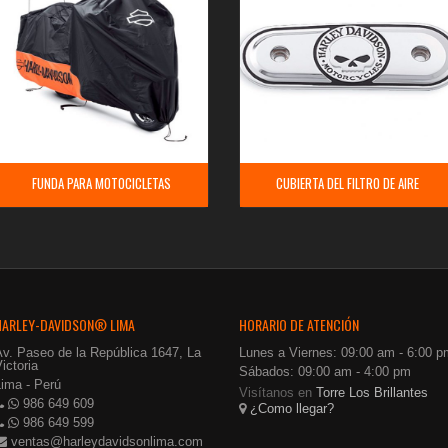
FUNDA PARA MOTOCICLETAS
CUBIERTA DEL FILTRO DE AIRE
HARLEY-DAVIDSON® LIMA
HORARIO DE ATENCIÓN
Av. Paseo de la República 1647, La
Lunes a Viernes: 09:00 am - 6:00 p
ictoria
Sábados: 09:00 am - 4:00 pm
Lima - Perú
Visítanos en
Torre Los Brillantes
986 649 609
¿Como llegar?
986 649 599
ventas@harleydavidsonlima.com