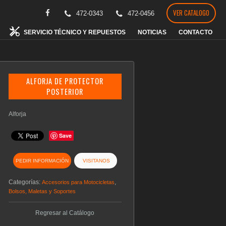
VER CATALOGO
472-0343
472-0456
SERVICIO TÉCNICO Y REPUESTOS
NOTICIAS
CONTACTO
ALFORJA DE PROTECTOR
POSTERIOR
Alforja
Save
PEDIR INFORMACIÓN
VISITANOS
Categorías:
,
Accesorios para Motocicletas
Bolsos, Maletas y Soportes
Regresar al Catálogo