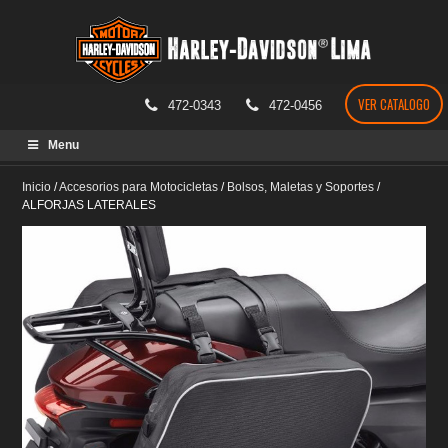
VER CATALOGO
472-0343
472-0456
Skip
Menu
to
content
Inicio
/
Accesorios para Motocicletas
/
Bolsos, Maletas y Soportes
/
ALFORJAS LATERALES