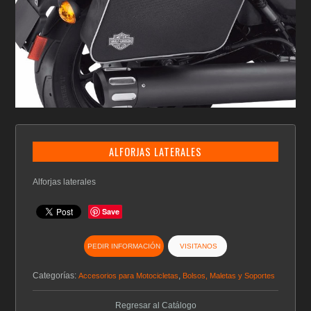
ALFORJAS LATERALES
Alforjas laterales
Save
PEDIR INFORMACIÓN
VISITANOS
Categorías:
,
Accesorios para Motocicletas
Bolsos, Maletas y Soportes
Regresar al Catálogo