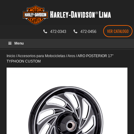
VER CATALOGO
472-0343
472-0456
Skip
Menu
to
content
Inicio
/
Accesorios para Motocicletas
/
Aros
/
ARO POSTERIOR 17″
TYPHOON CUSTOM