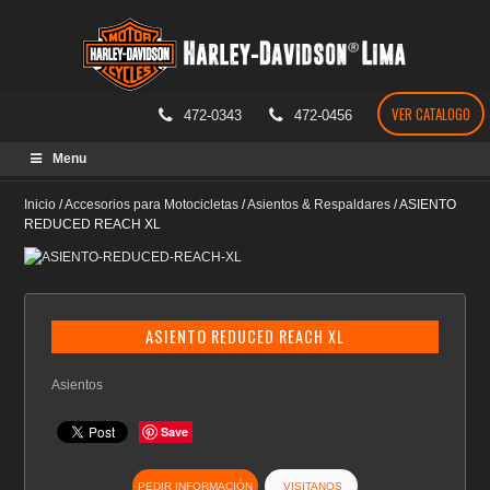
VER CATALOGO
472-0343
472-0456
Skip
Menu
to
content
Inicio
/
Accesorios para Motocicletas
/
Asientos & Respaldares
/
ASIENTO
REDUCED REACH XL
ASIENTO REDUCED REACH XL
Asientos
Save
PEDIR INFORMACIÓN
VISITANOS