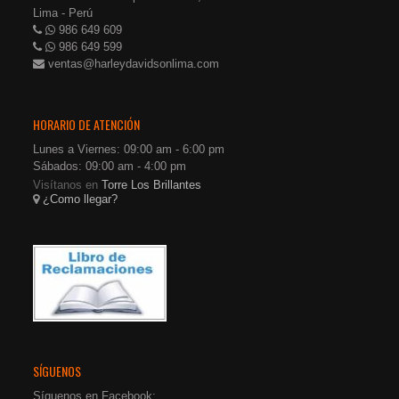
Lima - Perú
986 649 609
986 649 599
ventas@harleydavidsonlima.com
HORARIO DE ATENCIÓN
Lunes a Viernes: 09:00 am - 6:00 pm
Sábados: 09:00 am - 4:00 pm
Visítanos en
Torre Los Brillantes
¿Como llegar?
SÍGUENOS
Síguenos en Facebook: