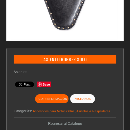
ASIENTO BOBBER SOLO
Asientos
Save
PEDIR INFORMACIÓN
VISITANOS
Categorías:
,
Accesorios para Motocicletas
Asientos & Respaldares
Regresar al Catálogo