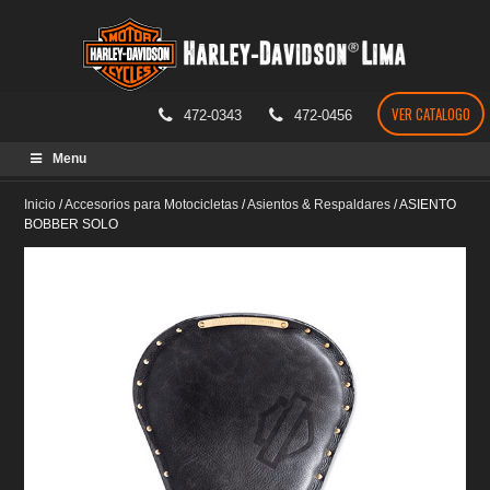
VER CATALOGO
472-0343
472-0456
Skip
Menu
to
content
Inicio
/
Accesorios para Motocicletas
/
Asientos & Respaldares
/
ASIENTO
BOBBER SOLO