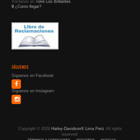
Visítanos en
Torre Los Brillantes
¿Como llegar?
SÍGUENOS
Síguenos en Facebook:
Síguenos en Instagram:
Copyright © 2026
Harley-Davidson® Lima Perú
. All rights
reserved.
TÉRMINOS Y CONDICIONES
NOSOTROS
NOTICIAS