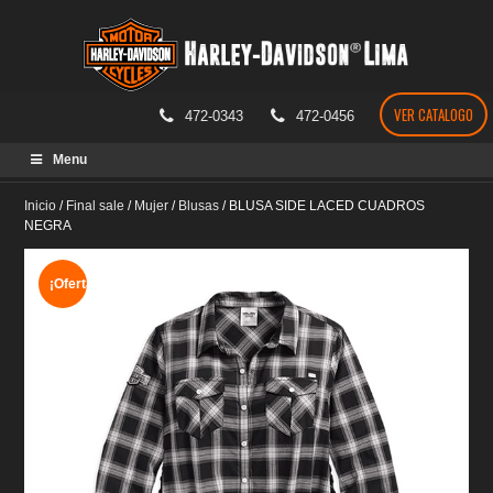
VER CATALOGO
472-0343
472-0456
Skip
Menu
to
content
Inicio
/
Final sale
/
Mujer
/
Blusas
/
BLUSA SIDE LACED CUADROS
NEGRA
¡Oferta!