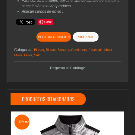
Para convertir a Soles, aplica el tipo de cambio del día de la
cancelación total del producto.
Aplican cargos de envío .
Save
PEDIR INFORMACIÓN
VISITANOS
Categorías:
,
,
,
,
,
Blusas
Blusas
Blusas y Camisetas
Final sale
Mujer
,
,
Mujer
Mujer
Sale
Regresar al Catálogo
PRODUCTOS RELACIONADOS
¡Oferta!