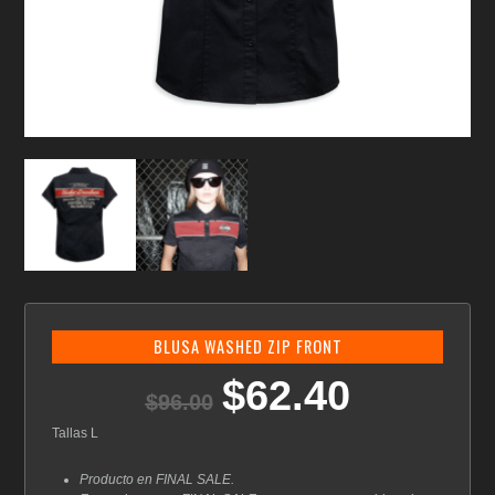
BLUSA WASHED ZIP FRONT
$
62.40
El
El
$
96.00
precio
precio
original
actual
Tallas L
era:
es:
$96.00.
$62.40.
Producto en FINAL SALE.