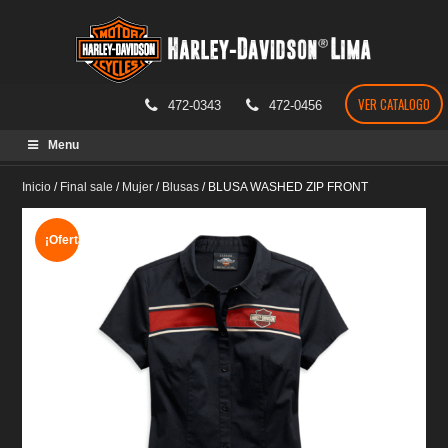
VER CATALOGO
472-0343
472-0456
Skip
Menu
to
content
Inicio
/
Final sale
/
Mujer
/
Blusas
/
BLUSA WASHED ZIP FRONT
¡Oferta!