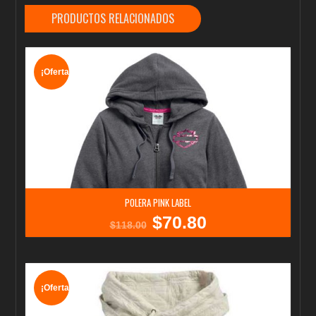
PRODUCTOS RELACIONADOS
¡Oferta!
POLERA PINK LABEL
$
70.80
El
El
$
118.00
precio
precio
original
actual
era:
es:
$118.00.
$70.80.
¡Oferta!