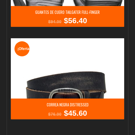
GUANTES DE CUERO TAILGATER FULL-FINGER
$
56.40
El
El
$
94.00
precio
precio
original
actual
era:
es:
$94.00.
$56.40.
¡Oferta!
CORREA NEGRA DISTRESSED
$
45.60
El
El
$
76.00
precio
precio
original
actual
era:
es:
$76.00.
$45.60.