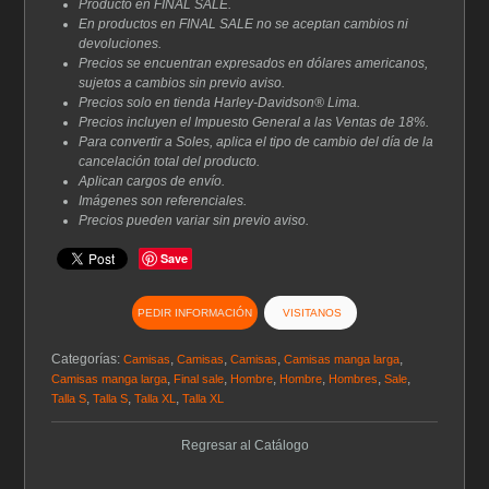
Producto en FINAL SALE.
En productos en FINAL SALE no se aceptan cambios ni
devoluciones.
Precios se encuentran expresados en dólares americanos,
sujetos a cambios sin previo aviso.
Precios solo en tienda Harley-Davidson® Lima.
Precios incluyen el Impuesto General a las Ventas de 18%.
Para convertir a Soles, aplica el tipo de cambio del día de la
cancelación total del producto.
Aplican cargos de envío.
Imágenes son referenciales.
Precios pueden variar sin previo aviso.
Save
PEDIR INFORMACIÓN
VISITANOS
Categorías:
,
,
,
,
Camisas
Camisas
Camisas
Camisas manga larga
,
,
,
,
,
,
Camisas manga larga
Final sale
Hombre
Hombre
Hombres
Sale
,
,
,
Talla S
Talla S
Talla XL
Talla XL
Regresar al Catálogo