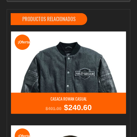
PRODUCTOS RELACIONADOS
¡Oferta!
CASACA ROWAN CASUAL
$
240.60
El
El
$
401.00
precio
precio
original
actual
era:
es:
$401.00.
$240.60.
¡Oferta!