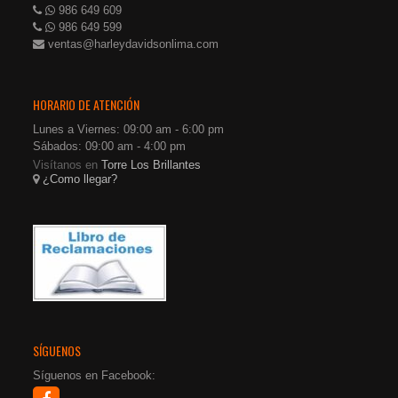
986 649 609
986 649 599
ventas@harleydavidsonlima.com
HORARIO DE ATENCIÓN
Lunes a Viernes: 09:00 am - 6:00 pm
Sábados: 09:00 am - 4:00 pm
Visítanos en
Torre Los Brillantes
¿Como llegar?
SÍGUENOS
Síguenos en Facebook: