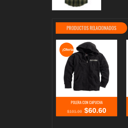
PRODUCTOS RELACIONADOS
¡Oferta!
POLERA CON CAPUCHA
$
60.60
El
El
$
101.00
precio
precio
original
actual
era:
es: