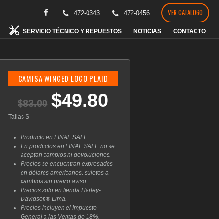
VER CATALOGO
472-0343
472-0456
SERVICIO TÉCNICO Y REPUESTOS
NOTICIAS
CONTACTO
CAMISA WINGED LOGO PLAID
$
49.80
El
El
$
83.00
precio
precio
original
actual
Tallas S
era:
es:
$83.00.
$49.80.
Producto en FINAL SALE.
En productos en FINAL SALE no se
aceptan cambios ni devoluciones.
Precios se encuentran expresados
en dólares americanos, sujetos a
cambios sin previo aviso.
Precios solo en tienda Harley-
Davidson® Lima.
Precios incluyen el Impuesto
General a las Ventas de 18%.