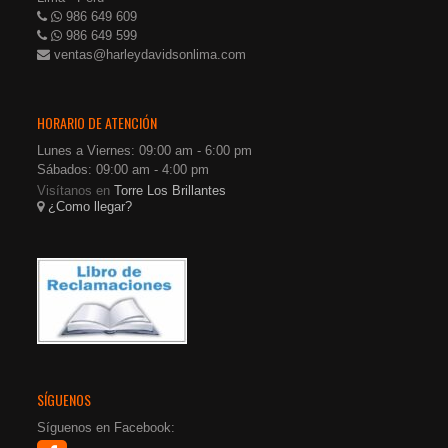
986 649 609
986 649 599
ventas@harleydavidsonlima.com
HORARIO DE ATENCIÓN
Lunes a Viernes: 09:00 am - 6:00 pm
Sábados: 09:00 am - 4:00 pm
Visítanos en
Torre Los Brillantes
¿Como llegar?
SÍGUENOS
Síguenos en Facebook: