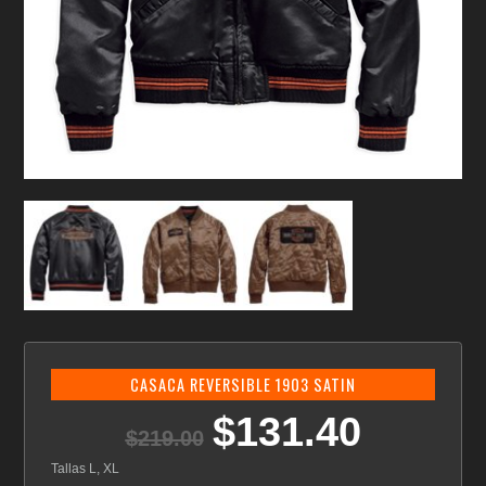
CASACA REVERSIBLE 1903 SATIN
$
131.40
El
El
$
219.00
precio
precio
original
actual
Tallas L, XL