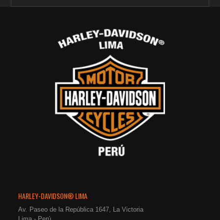
$96.00.
$57.60.
HARLEY-DAVIDSON® LIMA
Av. Paseo de la República 1647, La Victoria
Lima - Perú