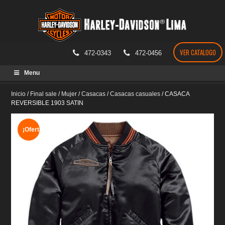
VER CATALOGO
472-0343
472-0456
Skip
Menu
to
content
Inicio
/
Final sale
/
Mujer
/
Casacas
/
Casacas casuales
/
CASACA
REVERSIBLE 1903 SATIN
¡Oferta!