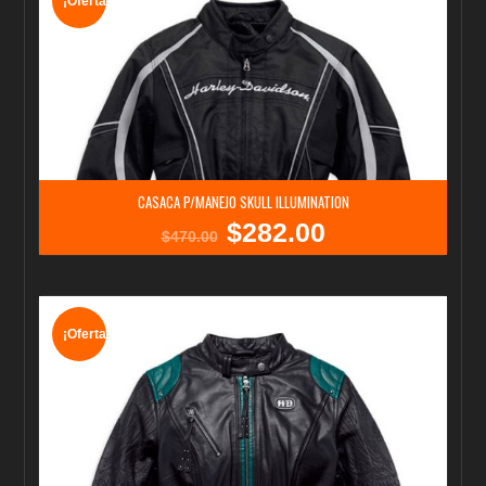
¡Oferta!
CASACA P/MANEJO SKULL ILLUMINATION
$
282.00
El
El
$
470.00
precio
precio
original
actual
era:
es:
$470.00.
$282.00.
¡Oferta!