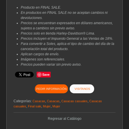
era:
es:
$219.00.
$131.40.
Producto en FINAL SALE.
En productos en FINAL SALE no se aceptan cambios ni
devoluciones.
Precios se encuentran expresados en dólares americanos,
sujetos a cambios sin previo aviso.
Precios solo en tienda Harley-Davidson® Lima.
Precios incluyen el Impuesto General a las Ventas de 18%.
Para convertir a Soles, aplica el tipo de cambio del día de la
cancelación total del producto.
Aplican cargos de envío.
Imágenes son referenciales.
Precios pueden variar sin previo aviso.
Save
PEDIR INFORMACIÓN
VISITANOS
Categorías:
,
,
,
Casacas
Casacas
Casacas casuales
Casacas
,
,
,
casuales
Final sale
Mujer
Mujer
Regresar al Catálogo