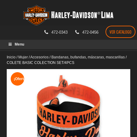
VER CATALOGO
472-0343
472-0456
Skip
Menu
to
content
Inicio
/
Mujer
/
Accesorios
/
Bandanas, bufandas, máscaras, mascarillas
/
COLETE BASIC COLECTION SET/4PCS
¡Oferta!