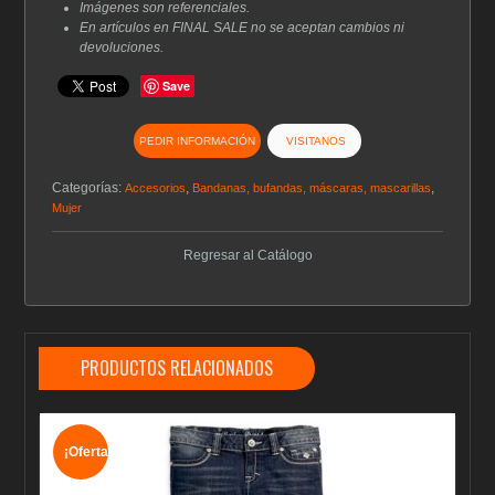
Imágenes son referenciales.
En artículos en FINAL SALE no se aceptan cambios ni
devoluciones.
Save
PEDIR INFORMACIÓN
VISITANOS
Categorías:
,
,
Accesorios
Bandanas, bufandas, máscaras, mascarillas
Mujer
Regresar al Catálogo
PRODUCTOS RELACIONADOS
¡Oferta!