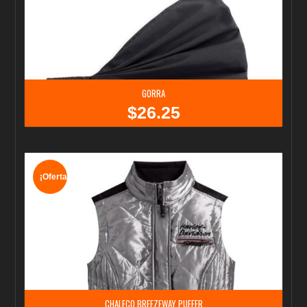
GORRA
$
26.25
¡Oferta!
CHALECO BREEZEWAY PUFFER