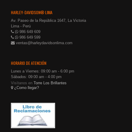
HARLEY-DAVIDSON® LIMA
Av. Paseo de la República 1647, La Victoria
Lima - Perú
986 649 609
986 649 599
ventas@harleydavidsonlima.com
HORARIO DE ATENCIÓN
Lunes a Viernes: 09:00 am - 6:00 pm
Sábados: 09:00 am - 4:00 pm
Visítanos en
Torre Los Brillantes
¿Como llegar?