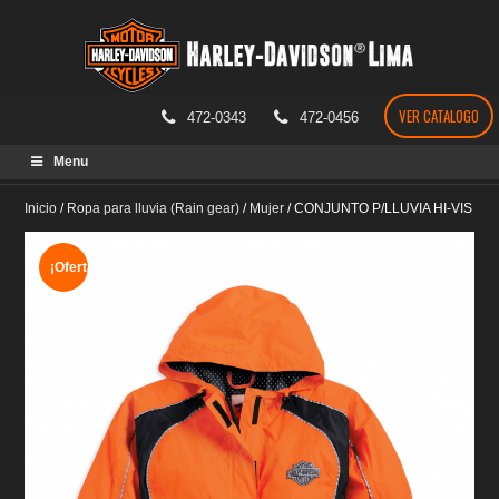
VER CATALOGO
472-0343
472-0456
Skip
Menu
to
content
Inicio
/
Ropa para lluvia (Rain gear)
/
Mujer
/
CONJUNTO P/LLUVIA HI-VIS
¡Oferta!