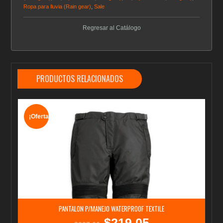
,
Ropa para lluvia (Rain gear)
Sale
Regresar al Catálogo
PRODUCTOS RELACIONADOS
¡Oferta!
PANTALON P/MANEJO WATERPROOF TEXTILE
$
219.05
El
El