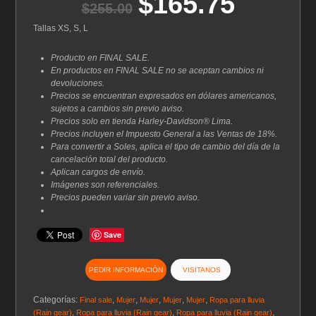
$
165.75
El
El
$
255.00
precio
precio
original
actual
Tallas XS, S, L
era:
es:
$255.00.
$165.75.
Producto en FINAL SALE.
En productos en FINAL SALE no se aceptan cambios ni
devoluciones.
Precios se encuentran expresados en dólares americanos,
sujetos a cambios sin previo aviso.
Precios solo en tienda Harley-Davidson® Lima.
Precios incluyen el Impuesto General a las Ventas de 18%.
Para convertir a Soles, aplica el tipo de cambio del día de la
cancelación total del producto.
Aplican cargos de envío.
Imágenes son referenciales.
Precios pueden variar sin previo aviso.
Save
PEDIR INFORMACIÓN
VISITANOS
Categorías:
,
,
,
,
,
Final sale
Mujer
Mujer
Mujer
Mujer
Ropa para lluvia
,
,
,
(Rain gear)
Ropa para lluvia (Rain gear)
Ropa para lluvia (Rain gear)