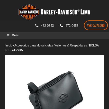
VER CATALOGO
472-0343
472-0456
Skip
Menu
to
content
Inicio
/
Accesorios para Motocicletas
/
Asientos & Respaldares
/
BOLSA
DEL CHASIS