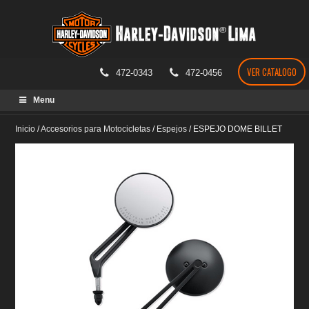
VER CATALOGO
472-0343
472-0456
Skip
Menu
to
content
Inicio
/
Accesorios para Motocicletas
/
Espejos
/
ESPEJO DOME BILLET