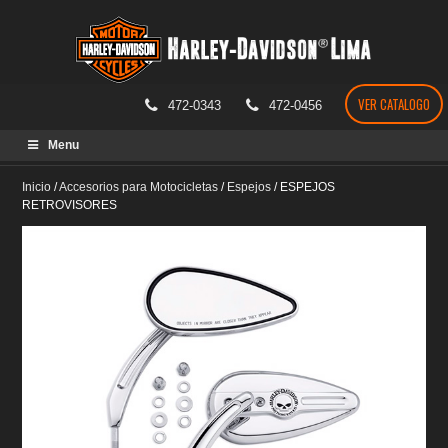
VER CATALOGO
472-0343
472-0456
Skip
Menu
to
content
Inicio
/
Accesorios para Motocicletas
/
Espejos
/
ESPEJOS
RETROVISORES