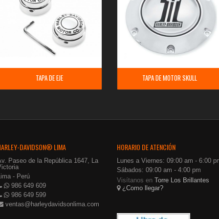
TAPA DE EJE
TAPA DE MOTOR SKULL
HARLEY-DAVIDSON® LIMA
HORARIO DE ATENCIÓN
Av. Paseo de la República 1647, La
Lunes a Viernes: 09:00 am - 6:00 p
ictoria
Sábados: 09:00 am - 4:00 pm
Lima - Perú
Visítanos en
Torre Los Brillantes
986 649 609
¿Como llegar?
986 649 599
ventas@harleydavidsonlima.com