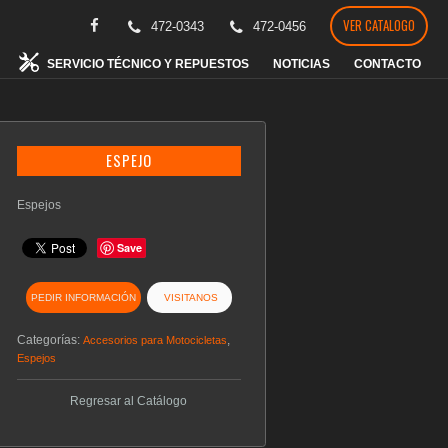
VER CATALOGO
472-0343
472-0456
SERVICIO TÉCNICO Y REPUESTOS
NOTICIAS
CONTACTO
ESPEJO
Espejos
Save
PEDIR INFORMACIÓN
VISITANOS
Categorías:
,
Accesorios para Motocicletas
Espejos
Regresar al Catálogo