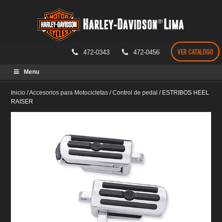
VER CATALOGO
472-0343
472-0456
Skip
Menu
to
content
Inicio
/
Accesorios para Motocicletas
/
Control de pedal
/
ESTRIBOS HEEL
RAISER