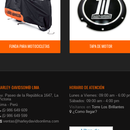
FUNDA PARA MOTOCICLETAS
TAPA DE MOTOR
HARLEY-DAVIDSON® LIMA
HORARIO DE ATENCIÓN
Av. Paseo de la República 1647, La
Lunes a Viernes: 09:00 am - 6:00 p
ictoria
Sábados: 09:00 am - 4:00 pm
Lima - Perú
Visítanos en
Torre Los Brillantes
986 649 609
¿Como llegar?
986 649 599
ventas@harleydavidsonlima.com