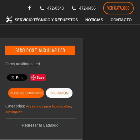
VER CATALOGO
472-0343
472-0456
SERVICIO TÉCNICO Y REPUESTOS
NOTICIAS
CONTACTO
FARO POST AUXILIAR LED
Faros auxiliares Led
Save
PEDIR INFORMACIÓN
VISITANOS
Categorías:
,
Accesorios para Motocicletas
Iluminacion
Regresar al Catálogo