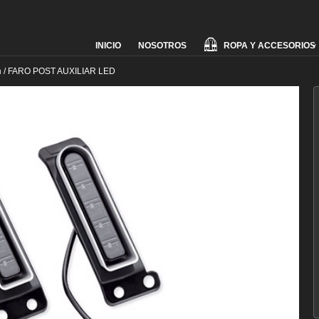
Skip
ROPA Y ACCESORIOS
INICIO
NOSOTROS
to
content
n
/
FARO POST AUXILIAR LED