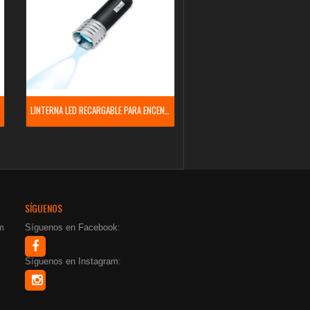
LINTERNA LED RECARGABLE PARA ENCENDEDOR
SÍGUENOS
m
Síguenos en Facebook:
Síguenos en Instagram: