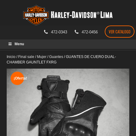
VER CATALOGO
472-0343
472-0456
Skip
Menu
to
content
Inicio
/
Final sale
/
Mujer
/
Guantes
/
GUANTES DE CUERO DUAL-
CHAMBER GAUNTLET FXRG
¡Oferta!