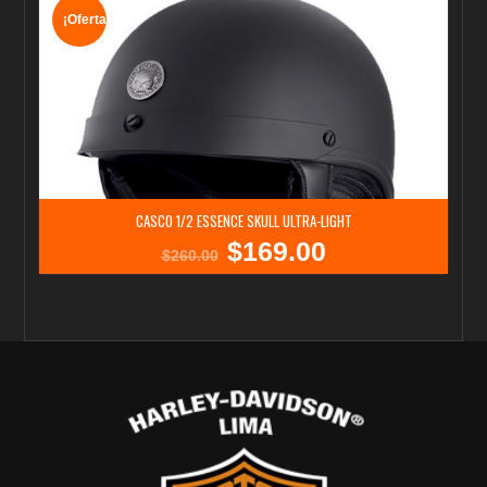
¡Oferta!
CASCO 1/2 ESSENCE SKULL ULTRA-LIGHT
$
169.00
El
El
$
260.00
precio
precio
original
actual
era:
es:
$260.00.
$169.00.