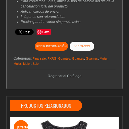
Para convertir a Soles, aplica el tipo de cambio del día de la
cancelación total del producto.
Aplican cargos de envío.
Imágenes son referenciales.
Precios pueden variar sin previo aviso.
Save
PEDIR INFORMACIÓN
VISITANOS
Categorías:
,
,
,
,
,
,
Final sale
FXRG
Guantes
Guantes
Guantes
Mujer
,
,
Mujer
Mujer
Sale
Regresar al Catálogo
PRODUCTOS RELACIONADOS
¡Oferta!