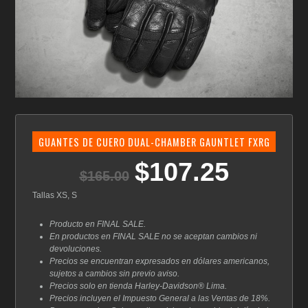
GUANTES DE CUERO DUAL-CHAMBER GAUNTLET FXRG
$
107.25
El
El
$
165.00
precio
precio
original
actual
Tallas XS, S
era:
es:
$165.00.
$107.25.
Producto en FINAL SALE.
En productos en FINAL SALE no se aceptan cambios ni
devoluciones.
Precios se encuentran expresados en dólares americanos,
sujetos a cambios sin previo aviso.
Precios solo en tienda Harley-Davidson® Lima.
Precios incluyen el Impuesto General a las Ventas de 18%.