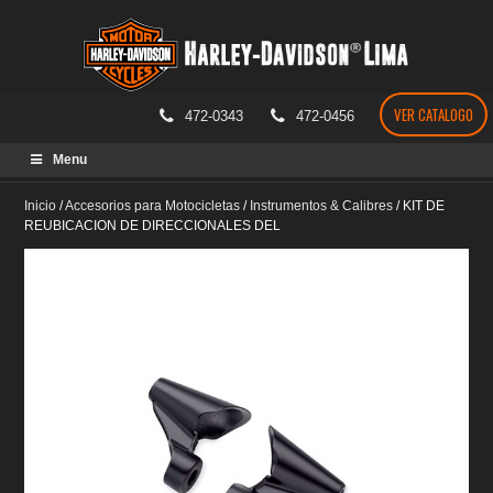
VER CATALOGO
472-0343
472-0456
Skip
Menu
to
content
Inicio
/
Accesorios para Motocicletas
/
Instrumentos & Calibres
/
KIT DE
REUBICACION DE DIRECCIONALES DEL