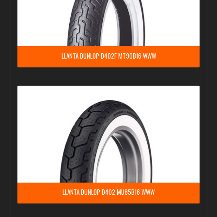
LLANTA DUNLOP D402F MT90B16 WWW
LLANTA DUNLOP D402 MU85B16 WWW