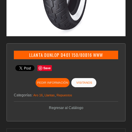
LLANTA DUNLOP D401 150/80B16 WWW
Save
PEDIR INFORMACIÓN
VISITANOS
Categorías:
,
,
Aro 16
Llantas
Repuestos
Regresar al Catálogo