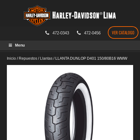
VER CATALOGO
472-0343
472-0456
Skip
Menu
to
content
Inicio
/
Repuestos
/
Llantas
/
LLANTA DUNLOP D401 150/80B16 WWW