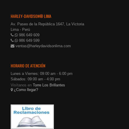
HARLEY-DAVIDSON® LIMA
Av. Paseo de la República 1647, La Victoria
Lima - Perú
986 649 609
986 649 599
ventas@harleydavidsonlima.com
HORARIO DE ATENCIÓN
Lunes a Viernes: 09:00 am - 6:00 pm
Sábados: 09:00 am - 4:00 pm
Visítanos en
Torre Los Brillantes
¿Como llegar?