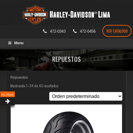
VER CATALOGO
472-0343
472-0456
Skip
Menu
to
content
REPUESTOS
Repuestos
Mostrando 1–24 de 43 resultados
FILTRAR