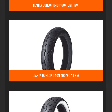
LLANTA DUNLOP D401 160/70B17 BW
LLANTA DUNLOP D401F 100/90-19 BW