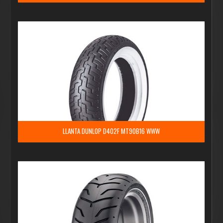
LLANTA DUNLOP D402F MT90B16 WWW